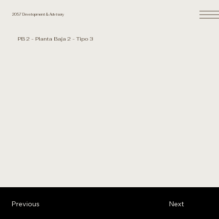
2057 Development & Advisory
PB 2 - Planta Baja 2 - Tipo 3
Previous
Next