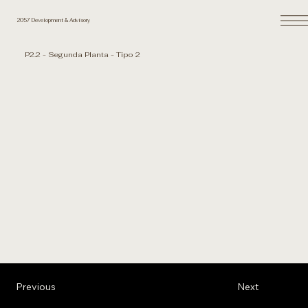
2057 Development & Advisory
P2.2 - Segunda Planta - Tipo 2
Previous
Next